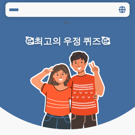
Home
🥰최고의 우정 퀴즈🥰
Social
Privacy
FAQ's
Terms & Conditions
About us
Contact us